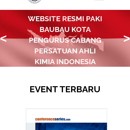
WEBSITE RESMI PAKI
BAUBAU KOTA
<
>
PENGURUS CABANG
PERSATUAN AHLI
KIMIA INDONESIA
Bersama Majukan Ilmu Serta Industri
Kimia Di Baubau Kota
EVENT TERBARU