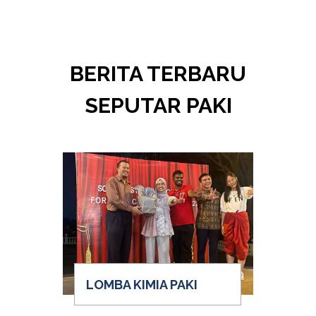
BERITA TERBARU
SEPUTAR PAKI
LOMBA KIMIA PAKI
W
PE