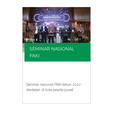
SEMINAR NASIONAL
SE
PAKI
KIM
e atau
PAKI b
univer
Seminar nasional PAKI tahun 2022
an
acara 
diadakan di kota jakarta pusat
para s
untuk 
pentin