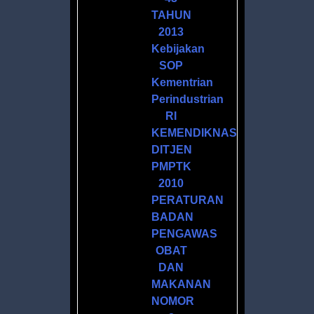
TAHUN
2013
Kebijakan
SOP
Kementrian
Perindustrian
M
RI
KEMENDIKNAS
DITJEN
PMPTK
2010
PERATURAN
BADAN
R
PENGAWAS
ATAN
OBAT
DAN
MAKANAN
NOMOR