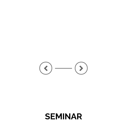
PE
LA
<
>
SEMINAR