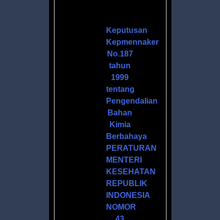
H
Keputusan
Kepmennaker
No.187
tahun
1999
tentang
Pengendalian
Bahan
Kimia
ANOL
Berbahaya
PERATURAN
MENTERI
ZER
KESEHATAN
L
REPUBLIK
INDONESIA
NOMOR
43