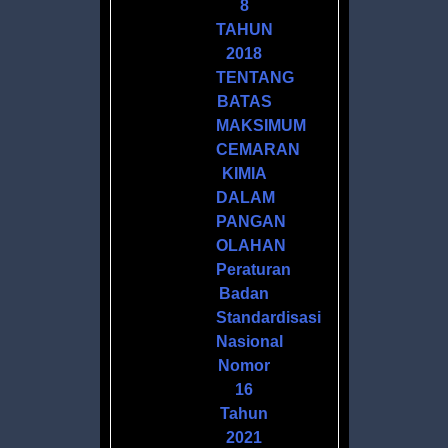
8
AN
TAHUN
2018
TENTANG
I
BATAS
MAKSIMUM
ASI
CEMARAN
KIMIA
IN
DALAM
PANGAN
OLAHAN
Peraturan
Badan
Standardisasi
Nasional
CA
Nomor
16
Tahun
2021